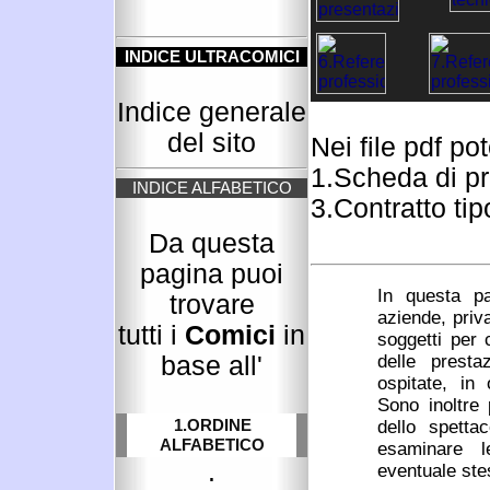
INDICE ULTRACOMICI
Indice generale
del sito
Nei file pdf po
1.Scheda di p
INDICE ALFABETICO
3.Contratto tip
Da questa
pagina puoi
In questa pa
trovare
aziende, priva
tutti i
Comici
in
soggetti per 
delle prestaz
base all'
ospitate, in 
Sono inoltre 
1.ORDINE
dello spetta
ALFABETICO
esaminare l
.
eventuale stes