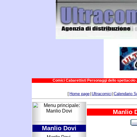
Comici Cabarettisti Personaggi dello spettacolo 
[
Home page
|
Ultracomici
|
Calendario S
Manlio 
Manlio Dovi
Manlio Dovi.