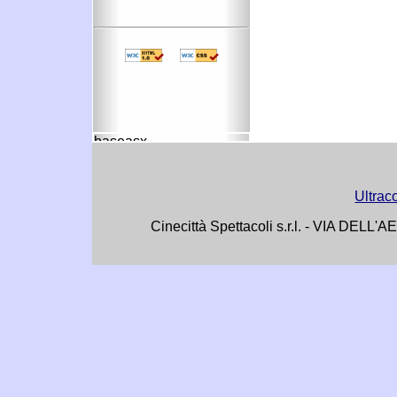
Ultrac
Cinecittà Spettacoli s.r.l. - VIA DE