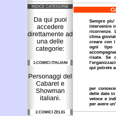
INDICE CATEGORIE
Ca
Da qui puoi
Sempre piu' 
accedere
intervenire i
ricorrenze. 
direttamente ad
clima giovia
una delle
creare con i
ogni tipo
categorie:
accompagnare
risate. Se 
l'organizzaz
1.COMICI ITALIANI
qui potrete 
Personaggi del
Cabaret e
per conoscer
Showman
delle date i
italiani.
veloce e ind
per avere un'
2.COMICI ZELIG