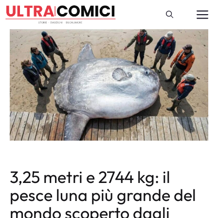
Vai
M
al
contenuto
3,25 metri e 2744 kg: il
pesce luna più grande del
mondo scoperto dagli