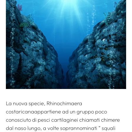
La nuova specie,
Rhinochimaera
costaricana
appartiene ad un gruppo poco
conosciuto di pesci cartilaginei chiamati chimere
dal naso lungo, a volte soprannominati ”
squali