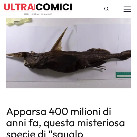
Vai
M
al
contenuto
Apparsa 400 milioni di
anni fa, questa misteriosa
specie di “squalo