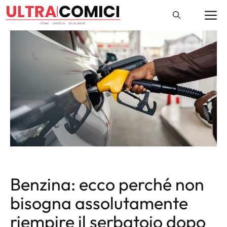
Vai
M
al
contenuto
Benzina: ecco perché non
bisogna assolutamente
riempire il serbatoio dopo