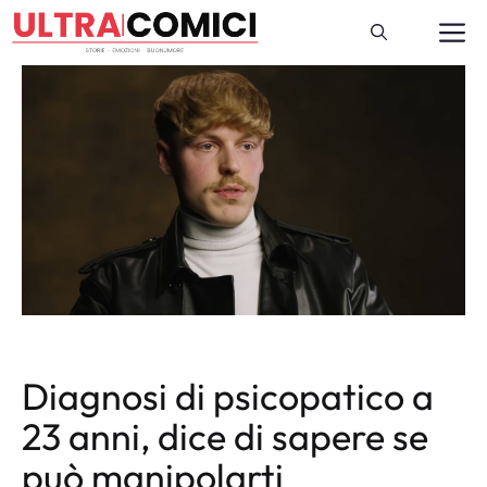
Vai
M
al
contenuto
Diagnosi di psicopatico a
23 anni, dice di sapere se
può manipolarti