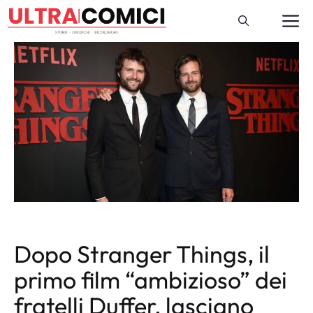
Vai
M
al
contenuto
Dopo Stranger Things, il
primo film “ambizioso” dei
fratelli Duffer, lasciano