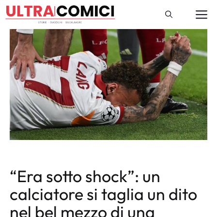
Vai
M
al
contenuto
“Era sotto shock”: un
calciatore si taglia un dito
nel bel mezzo di una