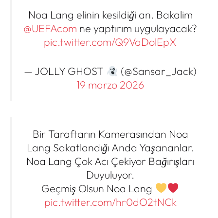
Noa Lang elinin kesildiği an. Bakalim
@UEFAcom
ne yaptırım uygulayacak?
pic.twitter.com/Q9VaDolEpX
— JOLLY GHOST
(@Sansar_Jack)
19 marzo 2026
Bir Taraftarın Kamerasından Noa
Lang Sakatlandığı Anda Yaşananlar.
Noa Lang Çok Acı Çekiyor Bağırışları
Duyuluyor.
Geçmiş Olsun Noa Lang
pic.twitter.com/hr0dO2tNCk