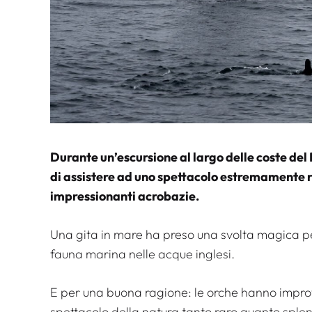
Durante un’escursione al largo delle coste del R
di assistere ad uno spettacolo estremamente ra
impressionanti acrobazie.
Una gita in mare ha preso una svolta magica per
fauna marina nelle acque inglesi.
E per una buona ragione: le orche hanno improvv
spettacolo della natura tanto raro quanto sple