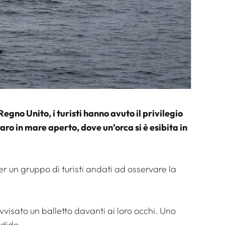
egno Unito, i turisti hanno avuto il privilegio
ro in mare aperto, dove un’orca si è esibita in
 un gruppo di turisti andati ad osservare la
isato un balletto davanti ai loro occhi. Uno
ndido.