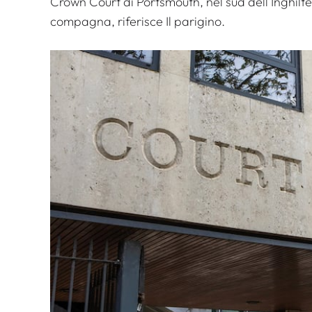
Crown Court di Portsmouth, nel sud dell’Inghilt
compagna, riferisce
Il parigino
.