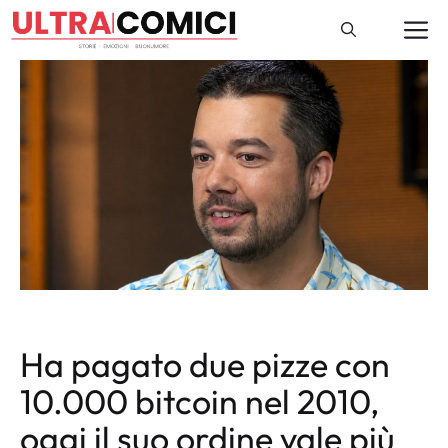
Vai
M
al
contenuto
Ha pagato due pizze con
10.000 bitcoin nel 2010,
oggi il suo ordine vale più