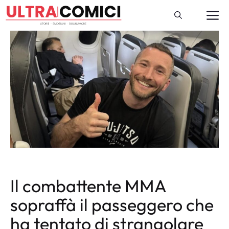
Vai
M
al
contenuto
Il combattente MMA
sopraffà il passeggero che
ha tentato di strangolare