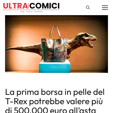
Vai
M
al
contenuto
La prima borsa in pelle del
T-Rex potrebbe valere più
di 500.000 euro all’asta