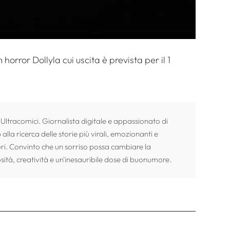
lm horror
Dolly
la cui uscita è prevista per il 1
 Ultracomici. Giornalista digitale e appassionato di
alla ricerca delle storie più virali, emozionanti e
ori. Convinto che un sorriso possa cambiare la
sità, creatività e un'inesauribile dose di buonumore.