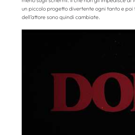
meno sugli schermi. Il che non gli impedisce di
un piccolo progetto divertente ogni tanto e poi 
dell’attore sono quindi cambiate.