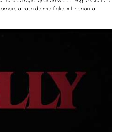
 tornare ad agire quando vuole:”
Voglio solo fare
tornare a casa da mia figlia
. » Le priorità