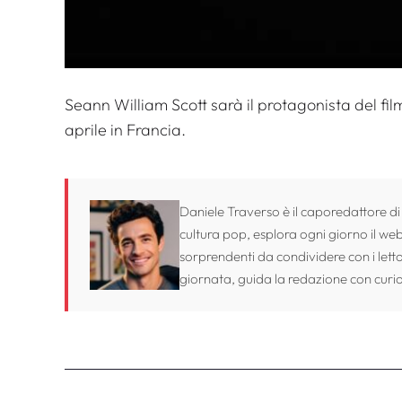
Seann William Scott sarà il protagonista del fi
aprile in Francia.
Daniele Traverso è il caporedattore di
cultura pop, esplora ogni giorno il web 
sorprendenti da condividere con i lett
giornata, guida la redazione con curio