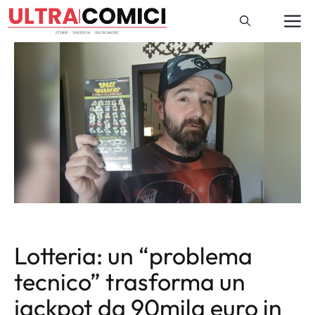
Vai
M
al
contenuto
Lotteria: un “problema
tecnico” trasforma un
jackpot da 90mila euro in