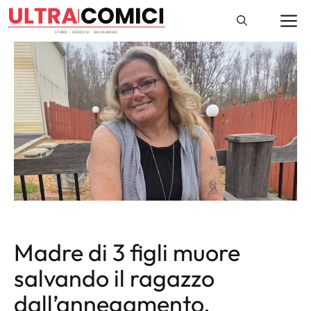
Vai
M
al
contenuto
Madre di 3 figli muore
salvando il ragazzo
dall’annegamento,