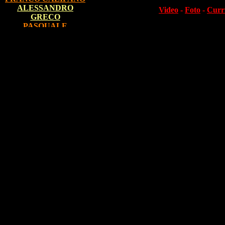
ALESSANDRO
Video
-
Foto
-
Curr
GRECO
PASQUALE
LAURICCHIA
(Grande Fratello)
BULDOZER
ZELIG
special friends
DADO
MANUELA AURELI
BEPPE BRAIDA
GABRIELLA
GERMANI
MAX GIUSTI
BIAGIO IZZO
LEONARDO
MANERA
PAOLO MIGONE
FRANCO NERI
CARMINE FARACO
ENZO SALVI
SIMONE SCHETTINO
MAX 21