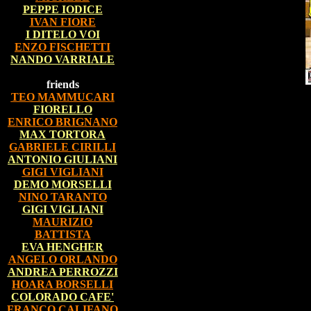
PEPPE IODICE
IVAN FIORE
I DITELO VOI
ENZO FISCHETTI
NANDO VARRIALE
friends
TEO MAMMUCARI
FIORELLO
ENRICO BRIGNANO
MAX TORTORA
GABRIELE CIRILLI
ANTONIO GIULIANI
GIGI VIGLIANI
DEMO MORSELLI
NINO TARANTO
GIGI VIGLIANI
MAURIZIO
BATTISTA
EVA HENGHER
ANGELO ORLANDO
ANDREA PERROZZI
HOARA BORSELLI
COLORADO CAFE'
FRANCO CALIFANO