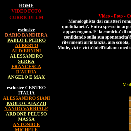
HOME
VIDEO FOTO
Video
-
Foto
-
C
CURRICULUM
Monologhista dai caratteri roma
quotidianeta'. Entra spesso in argom
esclusive
appartengono. E' la comicita' di tu
DARIO BANDIERA
confidando sulla sua spontaneita'à
PABLO E PEDRO
riferimenti all'infanzia, alla scuol
ALBERTO
Mode, vizi e virtu'ùdell'italiano medi
ALIVERNINI
ALESSANDRO
SERRA
FRANCESCA
D'AURIA
ANGELO E MAX
Mai
esclusive CENTRO
ITALIA
ALESSANDRO SIANI
PAOLO CAIAZZO
NANDO VARRIALE
ARDONE PELUSO
MASSA
ANTONIO E
MICHELE