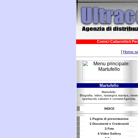
Comici Cabarettisti Per
[
Home p
Martufello
Martufello.
Biografia, video, rassegna stampa, news
spettacolo cabaret e contatti Agenzia.
INDICE
1.Pagina di presentazione
2.Documenti e Credenziali
3.Foto
4.Video Gallery