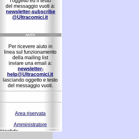
l'oggetto ed il testo
del messaggio vuoti a:
newsletter-subscribe
@Ultracomici.it
AIUTO
Per ricevere aiuto in
linea sul funzionamento
della mailing list
inviare una email a:
newsletter-
help@Ultracomici.it
lasciando oggetto e testo
del messaggio vuoti.
Area riservata
Amministratore