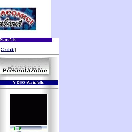
Martufello
|
Contatti
]
VIDEO Martufello