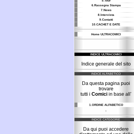
5.Tour
6.Rassegna Stampa
7.News
8.Intervista
9.Contatti
10.CACHET E DATE
Home ULTRACOMICI
INDICE ULTRACOMICI
Indice generale del sito
INDICE ALFABETICO
Da questa pagina puoi
trovare
tutti i
Comici
in base all'
1.ORDINE ALFABETICO
.
INDICE CATEGORIE
Da qui puoi accedere