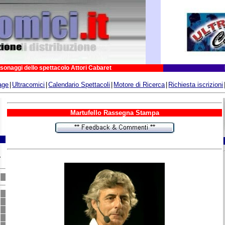
sonaggi dello spettacolo Attori Cabaret
age
|
Ultracomici
|
Calendario Spettacoli
|
Motore di Ricerca
|
Richiesta iscrizioni
Martufello Rassegna Stampa
,