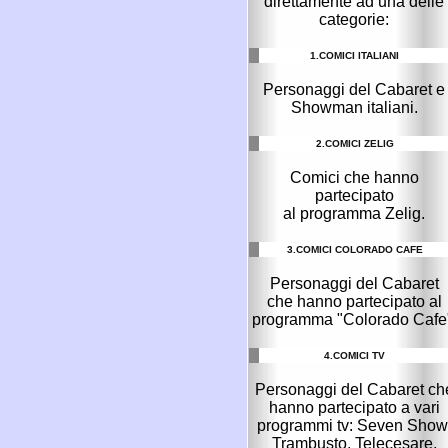
direttamente ad una delle
categorie:
1.COMICI ITALIANI
Personaggi del Cabaret e
Showman italiani.
2.COMICI ZELIG
Comici che hanno
partecipato
al programma Zelig.
3.COMICI COLORADO CAFE
Personaggi del Cabaret
che hanno partecipato al
programma "Colorado Cafe
4.COMICI TV
Personaggi del Cabaret ch
hanno partecipato a vari
programmi tv: Seven Show
Trambusto, Telecesare,