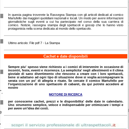
In questa pagina troverete la Rassegna Stampa con gli articoli dedicati al comico
Martufello dai maggiori quotidiani nazionali e locali. Un modo per avere informazioni
giornalistiche sugli eventi a cui ha partecipato nel corso della sua carriera di
comico. Notizie, rassegna stampa degli spettacoli e gossip che lo hanno visto
protagonista nella scena dedicata al mondo dello spettacolo.
Ultimo articolo: File pdf 7 - La Stampa
Cachet e date disponibili
Sempre piu' spesso viene richiesto a i comici di intervenire in occasione di
incontri, feste, eventi e ricorrenze. La semplicita' negli allestimenti e il clima
gioviale di sano divertimento che riescono a creare con i loro spettacoli,
bene si adattano ad ogni tipo di situazione dove si voglia accompagnare la
serata con un po' di allegria e risate. Se cercate il comico Martufello per
l'organizzazione di uno spettacolo di cabaret, da qui potrete accedere al
nostro
".
MOTORE DI RICERCA
per conoscerne cachet, prezzi e le disponibilita' delle date in calendario.
Uno strumento semplice, veloce e indispensabile per ottimizzare i tempi e
per avere un'idea dei costi.
e
,