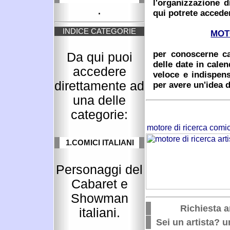
l'organizzazione d
.
qui potrete accede
INDICE CATEGORIE
MOT
per conoscerne cac
Da qui puoi
delle date in cale
accedere
veloce e indispens
direttamente ad
per avere un'idea d
una delle
categorie:
1.COMICI ITALIANI
Personaggi del
Cabaret e
Showman
Richiesta ar
italiani.
Sei un artista? un