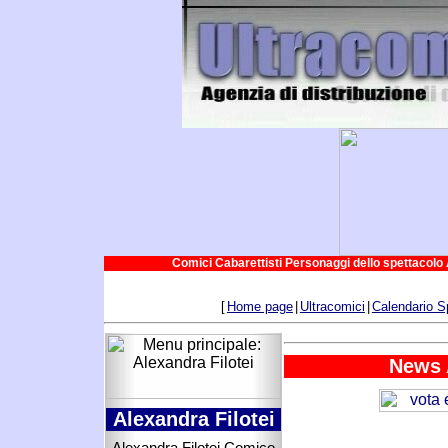
Comici Cabarettisti Personaggi dello spettacolo 
[
Home page
|
Ultracomici
|
Calendario S
News 
Alexandra Filotei
Alexandra Filotei Comico