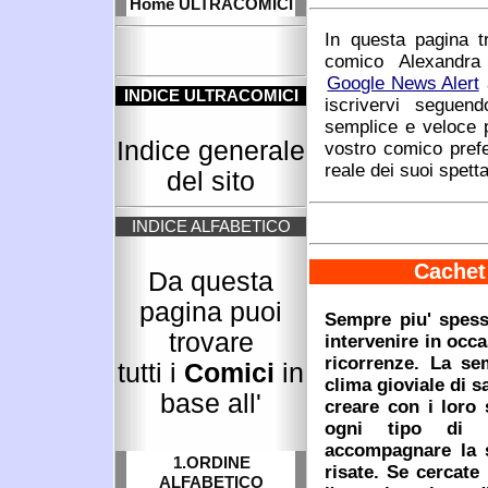
Home ULTRACOMICI
In questa pagina t
comico Alexandra 
Google News Alert
INDICE ULTRACOMICI
iscrivervi seguen
semplice e veloce 
Indice generale
vostro comico prefe
reale dei suoi spetta
del sito
INDICE ALFABETICO
Cachet 
Da questa
pagina puoi
Sempre piu' spess
trovare
intervenire in occa
ricorrenze. La sem
tutti i
Comici
in
clima gioviale di 
base all'
creare con i loro 
ogni tipo di s
accompagnare la s
1.ORDINE
risate. Se cercate
ALFABETICO