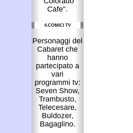
"Colorado
Cafe".
4.COMICI TV
Personaggi del
Cabaret che
hanno
partecipato a
vari
programmi tv:
Seven Show,
Trambusto,
Telecesare,
Buldozer,
Bagaglino.