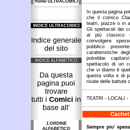
Home ULTRACOMICI
In questa pagina pot
che il comico Clau
teatri, piazze o in 
INDICE ULTRACOMICI
Gli spettacoli dei 
al più classico 
Indice generale
coinvolgere spes
pubblico present
del sito
caratteristiche deg
potrebbe capitarv
INDICE ALFABETICO
spettacolo di un c
che vi diamo è quel
Da questa
questa volta e di p
risate delle battute d
pagina puoi
trovare
TEATRI - LOCALI 
tutti i
Comici
in
base all'
Cachet 
1.ORDINE
Sempre piu' spess
ALFABETICO