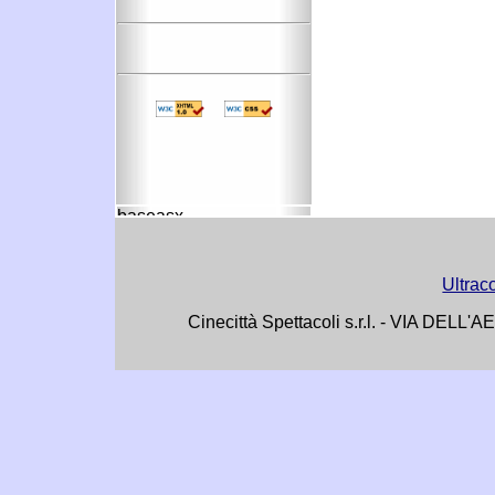
Ultrac
Cinecittà Spettacoli s.r.l. - VIA DE