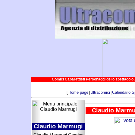
Comici Cabarettisti Personaggi dello spettacolo 
[
Home page
|
Ultracomici
|
Calendario S
Claudio Marmug
Claudio Marmugi
Claudio Marmugi Comico