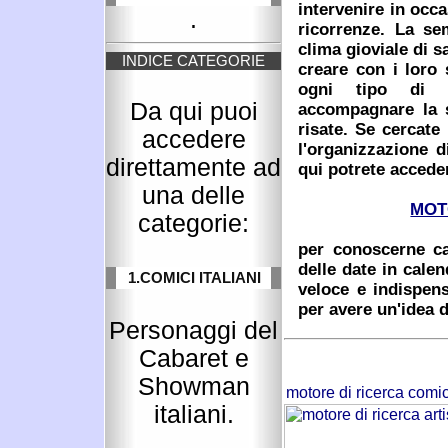
intervenire in occa
.
ricorrenze. La sem
clima gioviale di 
INDICE CATEGORIE
creare con i loro 
ogni tipo di s
Da qui puoi
accompagnare la s
risate. Se cercat
accedere
l'organizzazione d
direttamente ad
qui potrete accede
una delle
MOT
categorie:
per conoscerne cac
delle date in cale
1.COMICI ITALIANI
veloce e indispens
per avere un'idea d
Personaggi del
Cabaret e
Showman
italiani.