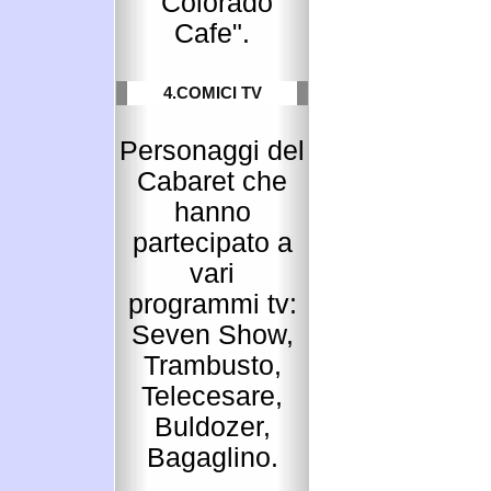
"Colorado
Cafe".
4.COMICI TV
Personaggi del
Cabaret che
hanno
partecipato a
vari
programmi tv:
Seven Show,
Trambusto,
Telecesare,
Buldozer,
Bagaglino.