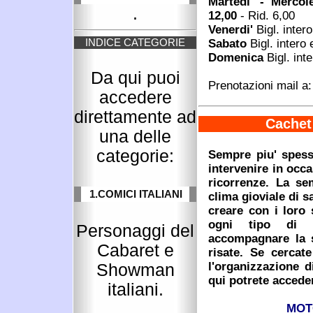
Martedi' - Mercole
.
12,00
- Rid. 6,00
Venerdi'
Bigl. inter
INDICE CATEGORIE
Sabato
Bigl. intero
Domenica
Bigl. int
Da qui puoi
Prenotazioni mail a
accedere
direttamente ad
Cachet 
una delle
categorie:
Sempre piu' spess
intervenire in occa
ricorrenze. La sem
1.COMICI ITALIANI
clima gioviale di 
creare con i loro 
ogni tipo di s
Personaggi del
accompagnare la s
Cabaret e
risate. Se cercat
l'organizzazione d
Showman
qui potrete accede
italiani.
MOT