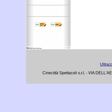
Ultrac
Cinecittà Spettacoli s.r.l. - VIA DE