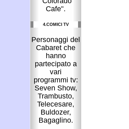
"Colorado
Cafe".
4.COMICI TV
Personaggi del
Cabaret che
hanno
partecipato a
vari
programmi tv:
Seven Show,
Trambusto,
Telecesare,
Buldozer,
Bagaglino.