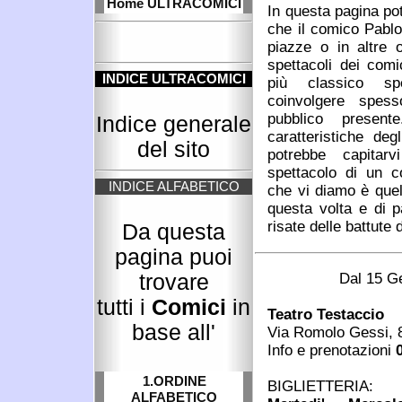
Home ULTRACOMICI
In questa pagina pot
che il comico Pablo 
piazze o in altre o
spettacoli dei comi
INDICE ULTRACOMICI
più classico sp
coinvolgere spes
pubblico present
Indice generale
caratteristiche deg
del sito
potrebbe capitarv
spettacolo di un c
INDICE ALFABETICO
che vi diamo è quel
questa volta e di p
risate delle battute d
Da questa
pagina puoi
Dal 15 G
trovare
tutti i
Comici
in
Teatro Testaccio
base all'
Via Romolo Gessi, 
Info e prenotazioni
1.ORDINE
BIGLIETTERIA:
ALFABETICO