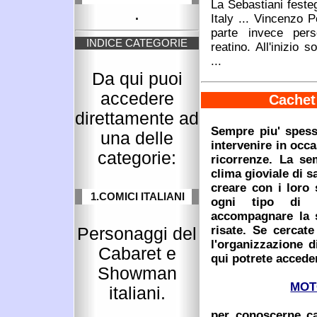
La Sebastiani feste
.
Italy ... Vincenzo P
parte invece per
INDICE CATEGORIE
reatino. All'inizio s
...
Da qui puoi
accedere
Cachet 
direttamente ad
Sempre piu' spess
una delle
intervenire in occa
categorie:
ricorrenze. La sem
clima gioviale di 
creare con i loro 
1.COMICI ITALIANI
ogni tipo di s
accompagnare la s
risate. Se cercat
Personaggi del
l'organizzazione d
Cabaret e
qui potrete accede
Showman
MOT
italiani.
per conoscerne cac