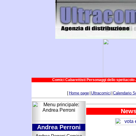
Comici Cabarettisti Personaggi dello spettacolo 
[
Home page
|
Ultracomici
|
Calendario S
News
Andrea Perroni
Andrea Perroni Comico