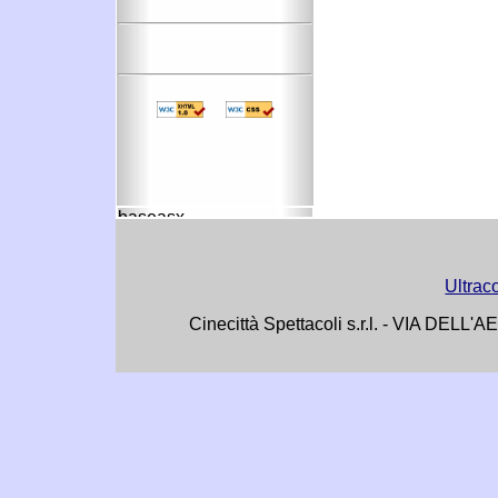
Ultrac
Cinecittà Spettacoli s.r.l. - VIA DE