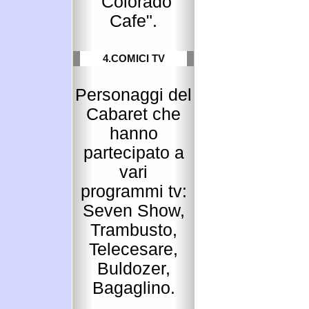
"Colorado
Cafe".
4.COMICI TV
Personaggi del
Cabaret che
hanno
partecipato a
vari
programmi tv:
Seven Show,
Trambusto,
Telecesare,
Buldozer,
Bagaglino.