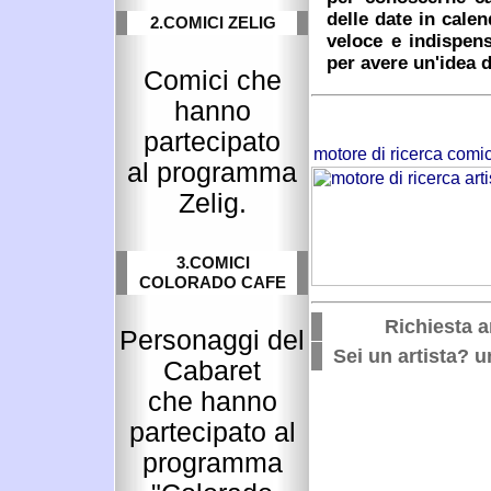
delle date in cale
2.COMICI ZELIG
veloce e indispens
per avere un'idea d
Comici che
hanno
partecipato
al programma
Zelig.
3.COMICI
COLORADO CAFE
Richiesta ar
Personaggi del
Sei un artista? un
Cabaret
che hanno
partecipato al
programma