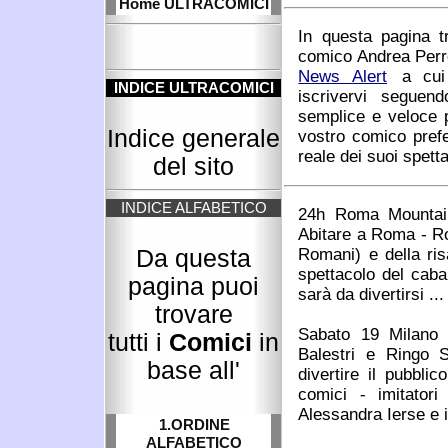
Home ULTRACOMICI
In questa pagina t
comico Andrea Perro
News Alert
a cui 
INDICE ULTRACOMICI
iscrivervi seguen
semplice e veloce 
Indice generale
vostro comico prefe
reale dei suoi spetta
del sito
INDICE ALFABETICO
24h Roma Mountai
Abitare a Roma - Rom
Romani) e della ris
Da questa
spettacolo del cabar
pagina puoi
sarà da divertirsi ...
trovare
Sabato 19 Milano
tutti i
Comici
in
Balestri e Ringo 
base all'
divertire il pubbli
comici - imitatori
Alessandra Ierse e i
1.ORDINE
ALFABETICO