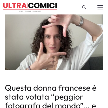
Vai
M
al
contenuto
Questa donna francese è
stata votata “peggior
fotografa del mondo”… e