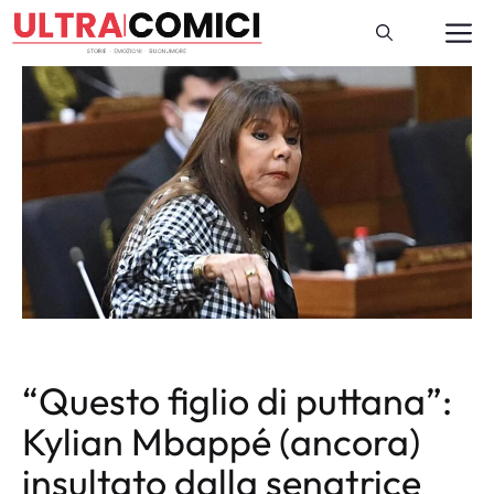
Vai
M
al
contenuto
“Questo figlio di puttana”:
Kylian Mbappé (ancora)
insultato dalla senatrice