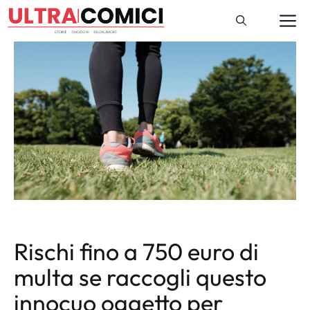
Vai
M
al
contenuto
Rischi fino a 750 euro di
multa se raccogli questo
innocuo oggetto per