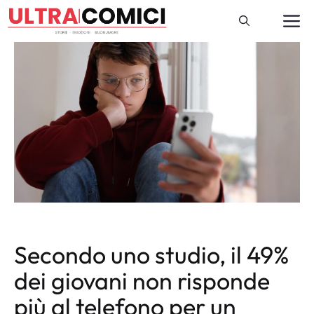
Vai
M
al
contenuto
Secondo uno studio, il 49%
dei giovani non risponde
più al telefono per un