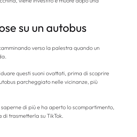
cchina, viene investito e muore dopo una
iose su un autobus
o camminando verso la palestra quando un
da.
iduare questi suoni ovattati, prima di scoprire
utobus parcheggiato nelle vicinanze, più
i saperne di più e ha aperto lo scompartimento,
 di trasmetterla su TikTok.