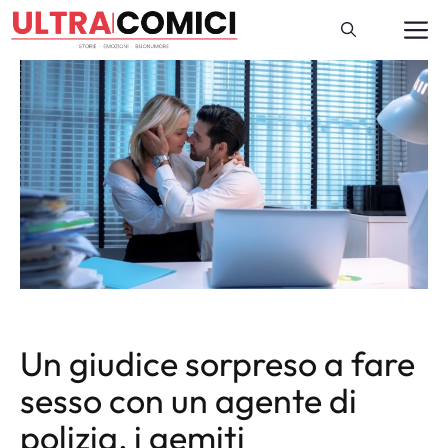
Vai
M
al
contenuto
Un giudice sorpreso a fare
sesso con un agente di
polizia, i gemiti