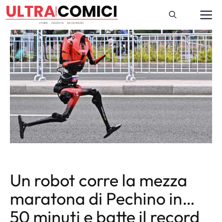
Vai
M
al
contenuto
Un robot corre la mezza
maratona di Pechino in…
50 minuti e batte il record