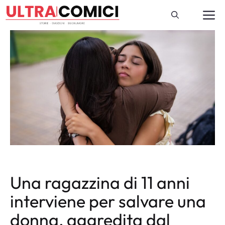
Vai
M
al
contenuto
Una ragazzina di 11 anni
interviene per salvare una
donna, aggredita dal