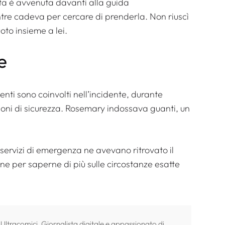
ta è avvenuta davanti alla guida
ntre cadeva per cercare di prenderla. Non riuscì
oto insieme a lei.
e
enti sono coinvolti nell’incidente, durante
izioni di sicurezza. Rosemary indossava guanti, un
ervizi di emergenza ne avevano ritrovato il
e per saperne di più sulle circostanze esatte
 Ultracomici. Giornalista digitale e appassionato di