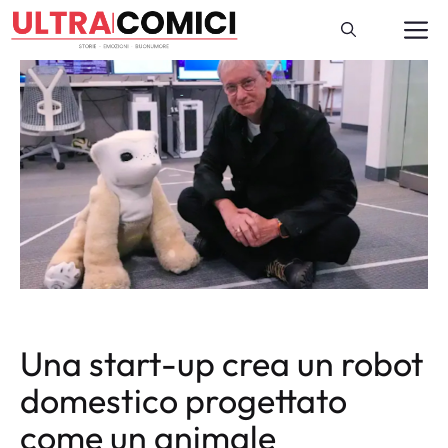
Vai
M
al
contenuto
Una start-up crea un robot
domestico progettato
come un animale