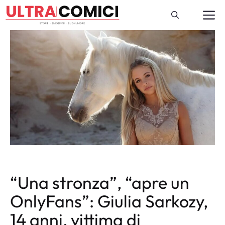
Vai
M
al
contenuto
“Una stronza”, “apre un
OnlyFans”: Giulia Sarkozy,
14 anni, vittima di