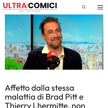
Vai
M
al
contenuto
Affetto dalla stessa
malattia di Brad Pitt e
Thierry Lhermitte, non