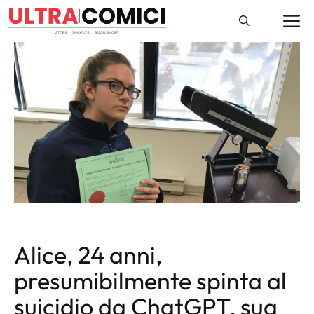
Vai
M
al
contenuto
Alice, 24 anni,
presumibilmente spinta al
suicidio da ChatGPT, sua