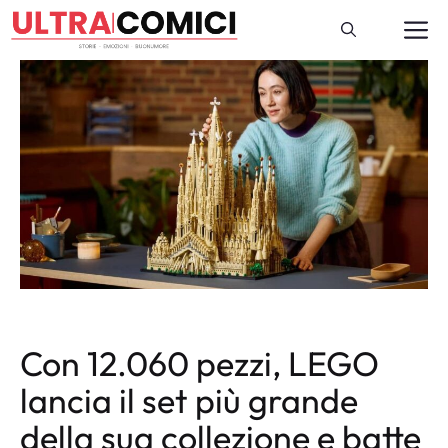
Vai
M
al
contenuto
Con 12.060 pezzi, LEGO
lancia il set più grande
della sua collezione e batte