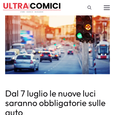
Vai
M
al
contenuto
Dal 7 luglio le nuove luci
saranno obbligatorie sulle
auto