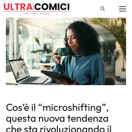
Vai
M
al
contenuto
Cos’è il “microshifting”,
questa nuova tendenza
che sta rivoluzionando il