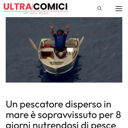
Vai
M
al
contenuto
Un pescatore disperso in
mare è sopravvissuto per 8
giorni nutrendosi di pesce