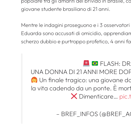
popolare tra gli amanti del brivido in Brasile, c
giovane studente brasiliano di 21 anni.
Mentre le indagini proseguono e i 3 osservatori
Eduarda sono accusati di omicidio, apprendiamo
scherzo dubbio e purtroppo profetico, 4 anni fa
FLASH: DR
UNA DONNA DI 21 ANNI MORE DO
Un finale tragico: una giovane don
la vita cadendo da un ponte. È morta
Dimenticare…
pic.
– BREF_INFOS (@BREF_AC