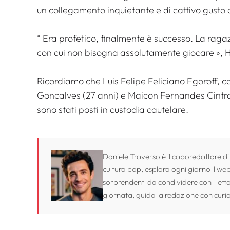
un collegamento inquietante e di cattivo gusto 
“
Era profetico, finalmente è successo. La rag
con cui non bisogna assolutamente giocare
», H
Ricordiamo che Luis Felipe Feliciano Egoroff, co
Goncalves (27 anni) e Maicon Fernandes Cintra 
sono stati posti in custodia cautelare.
Daniele Traverso è il caporedattore di
cultura pop, esplora ogni giorno il web 
sorprendenti da condividere con i lett
giornata, guida la redazione con curio