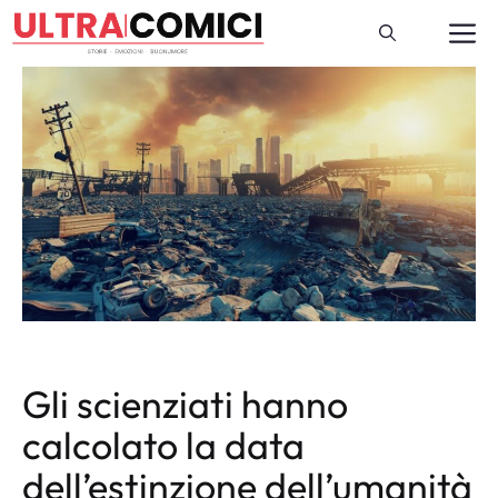
Vai
M
al
contenuto
Gli scienziati hanno
calcolato la data
dell’estinzione dell’umanità