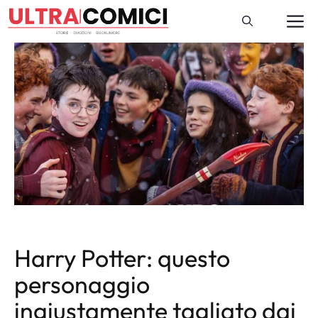
Vai
M
al
contenuto
Harry Potter: questo
personaggio
ingiustamente tagliato dai