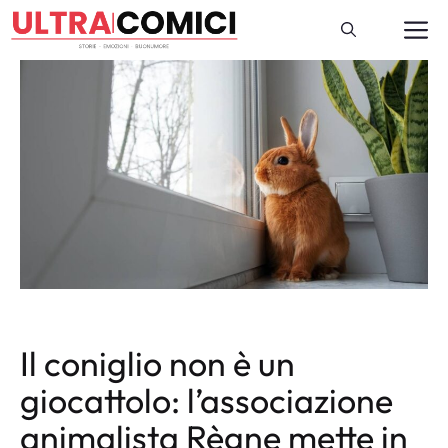
Vai
M
al
contenuto
Il coniglio non è un
giocattolo: l’associazione
animalista Règne mette in