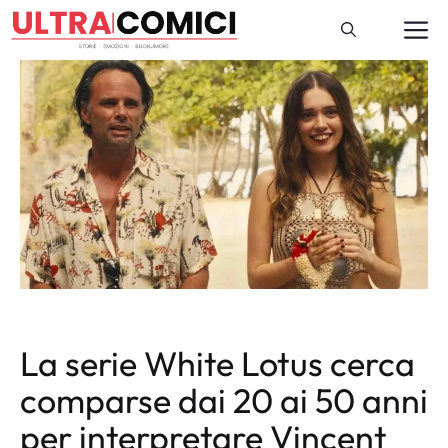
Vai
M
al
contenuto
La serie White Lotus cerca
comparse dai 20 ai 50 anni
per interpretare Vincent