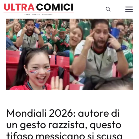
Vai
M
al
contenuto
Mondiali 2026: autore di
un gesto razzista, questo
tifoso messicano si scusa