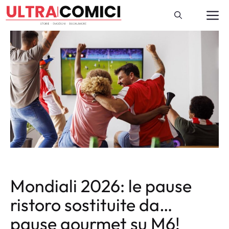
Vai
M
al
contenuto
Mondiali 2026: le pause
ristoro sostituite da…
pause gourmet su M6!