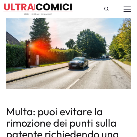
Vai
M
al
contenuto
Multa: puoi evitare la
rimozione dei punti sulla
patente richiedendo una