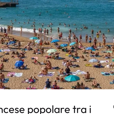
ncese popolare tra i