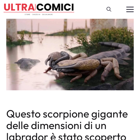
Vai
M
al
contenuto
Questo scorpione gigante
delle dimensioni di un
labrador è stato scoperto