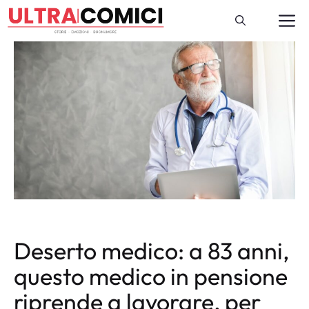
Vai
M
al
contenuto
Deserto medico: a 83 anni,
questo medico in pensione
riprende a lavorare, per