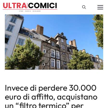
Vai
M
al
contenuto
Invece di perdere 30.000
euro di affitto, acquistano
un “filtro termico” per